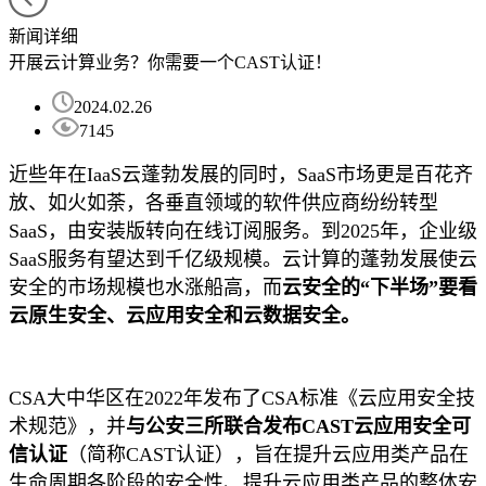
新闻详细
开展云计算业务？你需要一个CAST认证！
2024.02.26
7145
近些年在IaaS云蓬勃发展的同时，SaaS市场更是百花齐
放、如火如荼，各垂直领域的软件供应商纷纷转型
SaaS，由安装版转向在线订阅服务。到2025年，企业级
SaaS服务有望达到千亿级规模。云计算的蓬勃发展使云
安全的市场规模也水涨船高，而
云安全的“下半场”要看
云原生安全、云应用安全和
云数据安全
。
CSA大中华区在2022年发布了CSA标准《云应用安全技
术规范》，并
与公安三所联合发布CAST云应用安全可
信认证
（简称CAST认证），旨在提升云应用类产品在
生命周期各阶段的安全性、提升云应用类产品的整体安