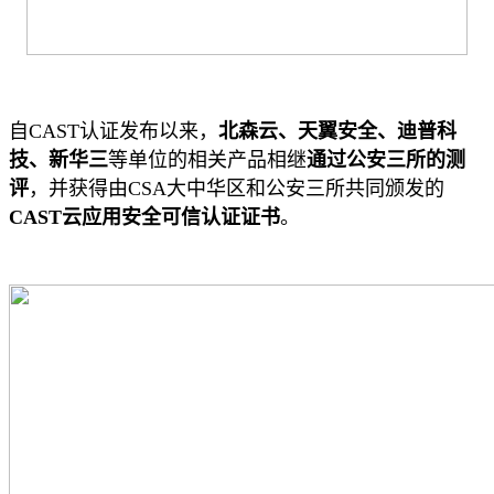
自CAST认证发布以来，
北森云、天翼安全、
迪普科
技
、新华三
等单位的相关产品相继
通过公安三所的测
评
，并获得由CSA大中华区和公安三所共同颁发的
CAST云应用安全可信认证证书
。