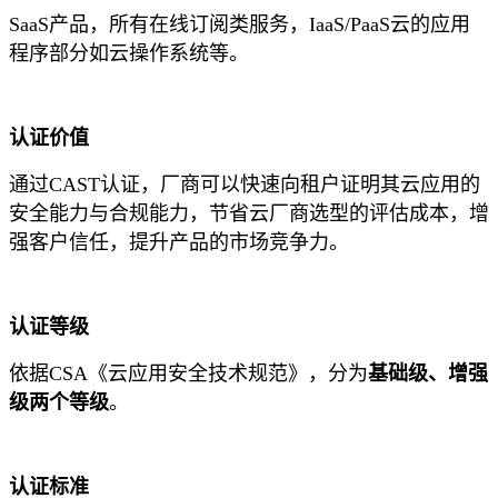
SaaS产品，所有在线订阅类服务，IaaS/PaaS云的应用
程序部分如云操作系统等。
认证价值
通过CAST认证，厂商可以快速向租户证明其云应用的
安全能力与合规能力，节省云厂商选型的评估成本，增
强客户信任，提升产品的市场竞争力。
认证等级
依据CSA《云应用安全技术规范》，分为
基础级、增强
级两个等级
。
认证标准