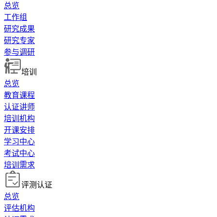
总览
工作组
研究成果
研究专家
参与调研
培训
总览
教育课程
认证讲师
培训机构
开课安排
学习中心
考试中心
培训需求
评测认证
总览
评估机构