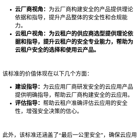
云厂商视角：
为云厂商构建安全的产品提供理论
依据和指导，提升产品整体的安全性和合规能
力。
云租户视角：为云租户的供应商选型提供理论依
据和指导，提升云租户的安全专业能力，帮助为
云租户安全的选择和使用云产品。
该标准的价值体现在以下几个方面：
建设指导：
为云应用厂商研发安全的云应用产品
提供明确指导，帮助云厂商构建安全的云应用。
评估指导：
帮助云租户准确评估云应用的安全
性，增强安全决策的信心。
此外，该标准还涵盖了“最后一公里安全”，确保云应用