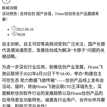
新闻详细
活动预告 | 支持信创 国产自强，Ftrans信创安全产品震撼来
袭！
2022.06.16
9628
自主创新、自主可控等高频词受到广泛关注，国产化替
代浪潮汹涌而至，发展信创成为解决
“卡脖子”问题的关
键战略。
为进一步深化行业应用，助推信创产业发展，
飞
Ftrans
驰云联将
于
年
月
日
下午
，
举办
“
构建自主
202
2
6
22
14:00
可控生态
助力数据飞驰传输
”——
信创产品线上发布会
活动，届时，将由
飞驰云联
王泽瑞先生，深
Ftrans
CTO
度解析信创软件行业的发展趋势以及
信创产品的
Ftrans
应用场景及功能特色
，
诚邀
各行业用户、
合作伙伴
共聚
云端
，积极交流与合作
！