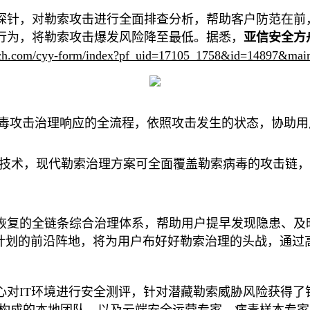
探针，对勒索攻击进行全面排查分析，帮助客户防范在前
行为，将勒索攻击爆发风险降至最低。据悉，
亚信安全方
mtech.com/cyy-form/index?pf_uid=17105_1758&id=14897&m
毒攻击治理响应的全流程，依照攻击发生的状态，协助用
技术，现代勒索治理方案可全面覆盖勒索病毒的攻击链，
恢复的全链条综合治理体系，帮助用户提早发现隐患、及
」计划的前沿阵地，将为用户布好好勒索治理的头战，通过
心对IT环境进行安全测评，针对潜藏勒索威胁风险获得了
构成的本地团队，以及云端安全运营专家、病毒样本专家