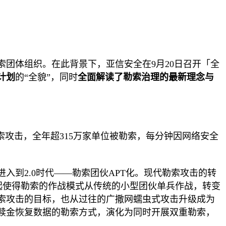
团体组织。在此背景下，亚信安全在9月2
0
日召开「全
计划
的
“全貌”，同时
全面
解读
了
勒索治理的最新理念与
受勒索攻击，全年超315万家单位被勒索，每分钟因网络安全
进入到2
.0
时代——勒索团伙
APT化
。现代勒索攻击的转
rvice）的兴起使得勒索的作战模式从传统的小型团伙单兵作战，转变
索攻击的目标，也从过往的广撒网蠕虫式攻击升级成为
赎金恢复数据的勒索方式，演化为同时开展双重勒索，