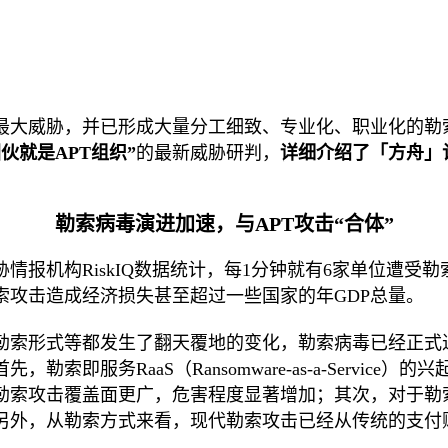
最大威胁，并已形成大量分工细致、专业化、职业化的勒索
团伙就是
APT组织
”
的最新威胁研判，
详细介绍了「方舟」
勒索
病毒
演进加速，
与
APT攻击“
合
体
”
胁情报机构
RiskIQ数据统计，每1分钟就有6家单位遭
索攻击造成经济损失甚至超过一些国家的年G
DP
总量。
勒索形式等都发生了翻天覆地的变化，勒索病毒已经正式
首先，勒索即服务
RaaS（Ransomware-as-a-Se
勒索攻击覆盖面更广，危害程度显著增加；
其次，对于勒
另外，从勒索方式来看，现代勒索攻击已经从传统的支付