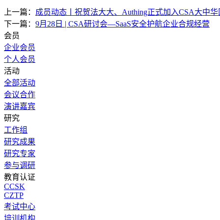
上一篇：
成员动态丨祝贺法大大、Authing正式加入CSA大中华
下一篇：
9月28日 | CSA研讨会—SaaS安全护航企业合规经营
会员
企业会员
个人会员
活动
全部活动
会议合作
演讲嘉宾
研究
工作组
研究成果
研究专家
参与调研
教育认证
CCSK
CZTP
考试中心
培训机构