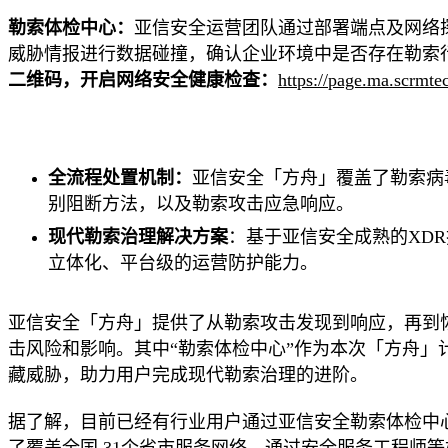
勒索体检中心
：
亚信安全运营团队通过部署端点及网络
威胁情报进行数据碰撞，确认企业环境中是否存在勒索
二维码，开启网络安全健康检查：
https://page.ma.scr
全流程处置机制
：
亚信安全「方舟」覆盖了勒索病
别阻断方法，以及勒索攻击应急响应。
现代勒索治理解决方案
：基于亚信安全成熟的
XDR
立体化、平台级的运营防护能力。
亚信安全「方舟」提供了从勒索攻击发现到响应，再到
击风险和影响。其中
“勒索体检中心”作为本次「方舟
藏威胁，助力用户完成现代勒索治理的进阶。
据了解，目前已经有行业用户通过亚信安全勒索体检中
了覆盖全国
31
个省市服务网络，通过安全服务工程师等