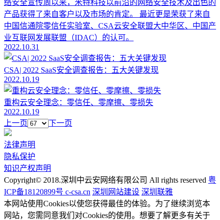
络安全宣传周以来，米特科技以前沿的网络安全技术及出色的
产品获得了来自客户以及市场的肯定。 最近更是荣获了来自
中国信通院零信任实验室、CSA云安全联盟大中华区、中国产
业互联网发展联盟（IDAC）的认可。
2022.10.31
CSA| 2022 SaaS安全调查报告：五大关键发现
2022.10.19
重构云安全理念：零信任、零摩擦、零损失
2022.10.19
上一页
下一页
法律声明
隐私保护
知识产权声明
Copyright© 2018.深圳中云安网络有限公司 All rights reserved
粤
ICP备18120899号 c-csa.cn
深圳网站建设
深圳联雅
本网站使用Cookies以使您获得最佳的体验。为了继续浏览本
网站，您需同意我们对Cookies的使用。想要了解更多有关于