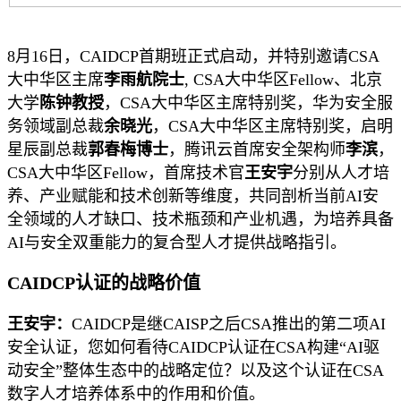
8月16日，CAIDCP首期班正式启动，并特别邀请CSA
大中华区主席
李雨航院士
, CSA大中华区Fellow、北京
大学
陈钟教授
，CSA大中华区主席特别奖，华为安全服
务领域副总裁
余晓光
，CSA大中华区主席特别奖，启明
星辰副总裁
郭春梅博士
，腾讯云首席安全架构师
李滨
，
CSA大中华区Fellow，首席技术官
王安宇
分别从人才培
养、产业赋能和技术创新等维度，共同剖析当前AI安
全领域的人才缺口、技术瓶颈和产业机遇，为培养具备
AI与安全双重能力的复合型人才提供战略指引。
CAIDCP认证的战略价值
王安宇：
CAIDCP是继CAISP之后CSA推出的第二项AI
安全认证，您如何看待CAIDCP认证在CSA构建“AI驱
动安全”整体生态中的战略定位？以及这个认证在CSA
数字人才培养体系中的作用和价值。