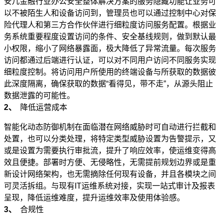
安几金融行业办公安全整体解决方案的服务隐藏功能让业务可
以不被陌生人和设备访问到，管理员也可以通过控制中心对保
险代理人和第三方合作伙伴进行细粒度访问服务配置。根据业
务系统重要程度设置访问的条件、安全基线规则，做到默认最
小权限，缩小了网络暴露面，极大降低了异常流量。每次服务
访问都通过后端进行认证，可以对不同用户访问不同服务实现
细粒度控制。将访问用户所使用的终端设备与所获取的数据彼
此深度隔离，确保获取的数据“看得见，带不走”，从源头阻止
数据泄露的可能性。
2、
降低运营成本
智能化动态防御机制在面临潜在网络威胁时可自动进行拦截和
处置，也可以分类处理，将特定类型威胁设置为告警提示，又
或是设置为需要执行审批流，提升了响应效率，使运维变得高
效且便捷。部署时方便、无侵略性，无需提前规划边界或是重
新设计网络架构，也无需摘除任何现有设备，并且各模块之间
可灵活拆组。与现有IT运维系统对接，实现一站式审计及报表
呈现，降低运维难度，提升运维效率及使用体验感。
3、
合规性