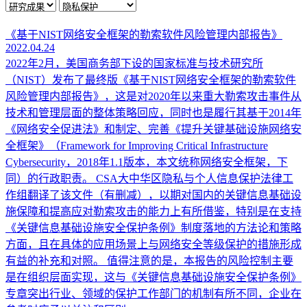
《基于NIST网络安全框架的勒索软件风险管理内部报告》
2022.04.24
2022年2月，美国商务部下设的国家标准与技术研究所
（NIST）发布了最终版《基于NIST网络安全框架的勒索软件
风险管理内部报告》，这是对2020年以来重大勒索攻击事件从
技术和管理层面的整体策略回应，同时也是履行其基于2014年
《网络安全促进法》和制定、完善《提升关键基础设施网络安
全框架》（Framework for Improving Critical Infrastructure
Cybersecurity，2018年1.1版本，本文统称网络安全框架，下
同）的行政职责。 CSA大中华区隐私与个人信息保护法律工
作组翻译了该文件（有删减），以期对国内的关键信息基础设
施保障和提高应对勒索攻击的能力上有所借鉴，特别是在支持
《关键信息基础设施安全保护条例》制度落地的方法论和策略
方面，且在具体的应用场景上与网络安全等级保护的措施形成
有益的补充和对照。 值得注意的是，本报告的风险控制主要
是在组织层面实现，这与《关键信息基础设施安全保护条例》
专章突出行业、领域的保护工作部门的机制有所不同，企业在