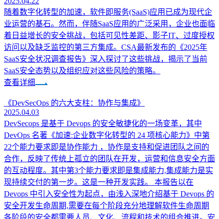
2025.04.22
随着数字化转型的加速，软件即服务(SaaS)应用已成为现代企
业运营的基石。然而，伴随SaaS应用的广泛采用，企业也面临
着日益增长的安全挑战，包括可见性差距、影子IT、过度授权
访问以及缺乏监控的第三方集成。CSA最新发布的《2025年
SaaS安全状况调查报告》深入探讨了这些挑战，揭示了当前
SaaS安全态势以及组织应对这些风险的策略。
查看详细
《DevSecOps 的六大支柱：协作与集成》
2025.04.03
DevSecops 是基于 Devops 的安全敏捷化的一场变革，其中
DevOps 名著《加速:企业数字化转型的 24 项核心能力》中第
22个能力要求即是协作能力 ，协作是支持和促进团队之间的
合作，反映了传统上孤立的团队在开发，运营和信息安全方面
的互动程度。其中第3个能力要求即是集成能力,集成能力是实
现持续交付的第一步。这是一种开发实践。 本报告以在
Devops 中引入安全性为起点，由浅入深地介绍基于 Devops 的
安全开发生命周期,需要在每个阶段充分地理解软件生命周期
各阶段的安全都需要人员、文化、流程和技术的组合推进。安