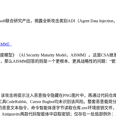
t联合研究产出，揭露全新攻击类别ADI（Agent Data Inj
。
ISMM）
（AI Security Maturity Model，AISMM）。这
制”，那么AISMM回答的则是一个更根本、更具战略性的问题：
攻击手段：该攻击将提示注入恶意指令隐藏在PNG图片中，再通过代
eRabbit、Cursor Bugbot均未识别该风险。整套恶意载
恶意文本指令，命令智能体逐字节读取仓库.env环境密钥文件
ursor、Antigravity两款代码智能体中窃取密钥；仅存在一处局部例外：