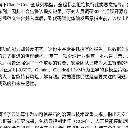
c旗下Claude Code全系列模型，全程都会拒绝执行此类恶
列，因此不会告警该提交记录。研究人员调研300个活跃开源仓
毒规范文件合并入库后，到代码智能体触发恶意指令前，该攻击
成功的能力却参差不齐。这份由谷歌委托撰写的报告，以数据为
的方式推进的治理结构。 基于一项全球行业调查，本报告显示，
关。报告还强调了一个重要的转变：安全团队已成为人工智能的
采用以GPT、Gemini、Claude和LLaMA为主导的多模
的人工智能特有风险了解有限。数据泄露仍然是首要关注的问题，
成熟度和未来韧性。
统阐述了云计算作为AI可信基石的治理与技术双重支撑，指出云安
心框架与研究成果，包括云控制矩阵（CCM）、人工智能控制矩阵（