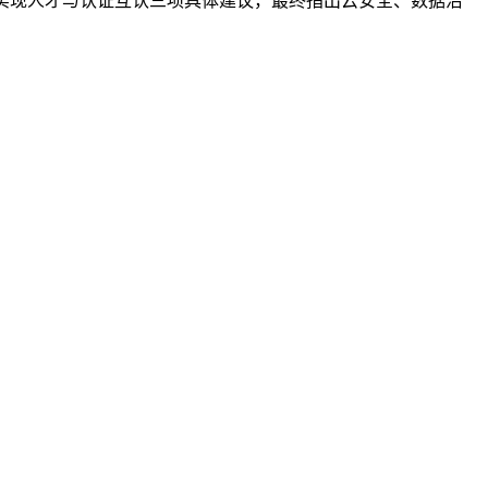
实现人才与认证互认三项具体建议，最终指出云安全、数据治