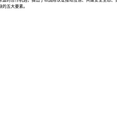
与东盟的合作机遇，提出了以国际认证推动互信、共建安全生态、
缺的五大要素。