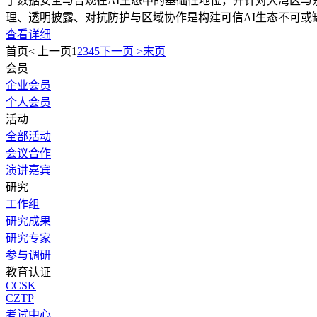
了数据安全与合规在AI生态中的基础性地位，并针对大湾区
理、透明披露、对抗防护与区域协作是构建可信AI生态不可或
查看详细
首页
< 上一页
1
2
3
4
5
下一页 >
末页
会员
企业会员
个人会员
活动
全部活动
会议合作
演讲嘉宾
研究
工作组
研究成果
研究专家
参与调研
教育认证
CCSK
CZTP
考试中心