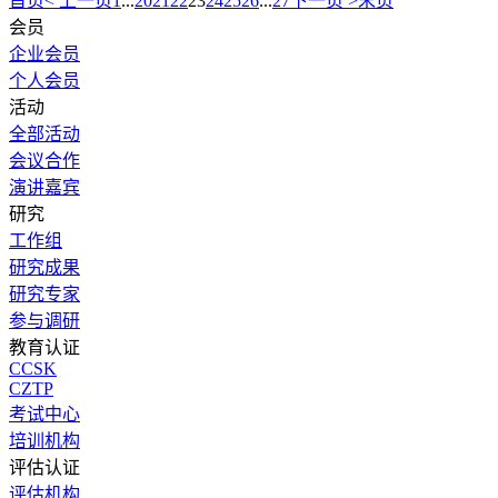
首页
< 上一页
1
...
20
21
22
23
24
25
26
...
27
下一页 >
末页
会员
企业会员
个人会员
活动
全部活动
会议合作
演讲嘉宾
研究
工作组
研究成果
研究专家
参与调研
教育认证
CCSK
CZTP
考试中心
培训机构
评估认证
评估机构